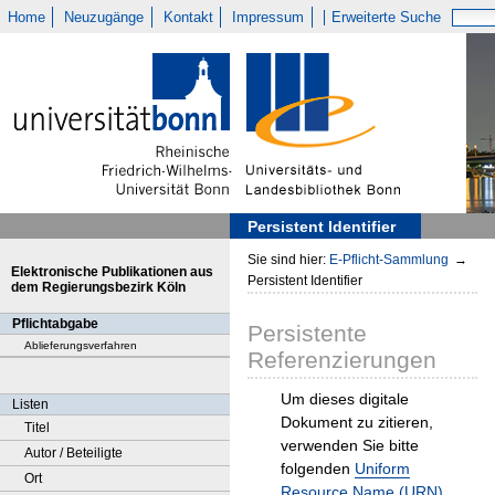
Home
Neuzugänge
Kontakt
Impressum
Erweiterte Suche
Persistent Identifier
Sie sind hier:
E-Pflicht-Sammlung
→
Elektronische Publikationen aus
Persistent Identifier
dem Regierungsbezirk Köln
Pflichtabgabe
Persistente
Ablieferungsverfahren
Referenzierungen
Um dieses digitale
Listen
Dokument zu zitieren,
Titel
verwenden Sie bitte
Autor / Beteiligte
folgenden
Uniform
Ort
Resource Name (URN)