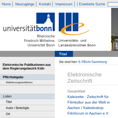
Home
Neuzugänge
Kontakt
Impressum
Erweiterte Suche
Titel
Sie sind hier:
E-Pflicht-Sammlung
Elektronische Publikationen aus
dem Regierungsbezirk Köln
Elektronische
Pflichtabgabe
Zeitschrift
Ablieferungsverfahren
Gesamttitel
Listen
Kaleizette : Zeitschrift für
Titel
Filmkultur aus der Welt in
Aachen / Kaleidoskop
Autor / Beteiligte
Filmforum in Aachen e.V.
Ort