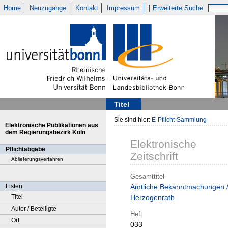
Home
Neuzugänge
Kontakt
Impressum
Erweiterte Suche
Titel
Sie sind hier:
E-Pflicht-Sammlung
Elektronische Publikationen aus
dem Regierungsbezirk Köln
Elektronische
Pflichtabgabe
Zeitschrift
Ablieferungsverfahren
Gesamttitel
Listen
Amtliche Bekanntmachungen 
Titel
Herzogenrath
Autor / Beteiligte
Heft
Ort
033