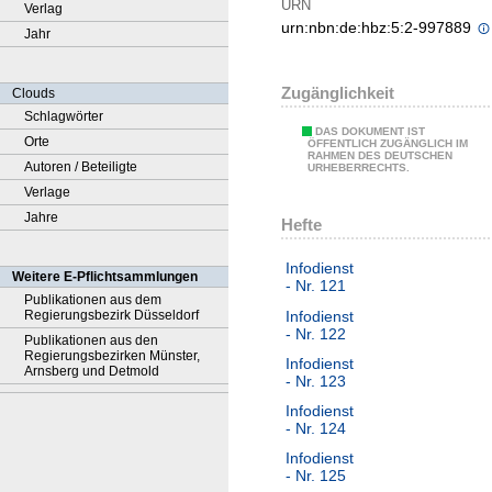
URN
Verlag
urn:nbn:de:hbz:5:2-997889
Jahr
Zugänglichkeit
Clouds
Schlagwörter
DAS DOKUMENT IST
Orte
ÖFFENTLICH ZUGÄNGLICH IM
RAHMEN DES DEUTSCHEN
Autoren / Beteiligte
URHEBERRECHTS.
Verlage
Jahre
Hefte
Infodienst
Weitere E-Pflichtsammlungen
- Nr. 121
Publikationen aus dem
Infodienst
Regierungsbezirk Düsseldorf
- Nr. 122
Publikationen aus den
Regierungsbezirken Münster,
Infodienst
Arnsberg und Detmold
- Nr. 123
Infodienst
- Nr. 124
Infodienst
- Nr. 125