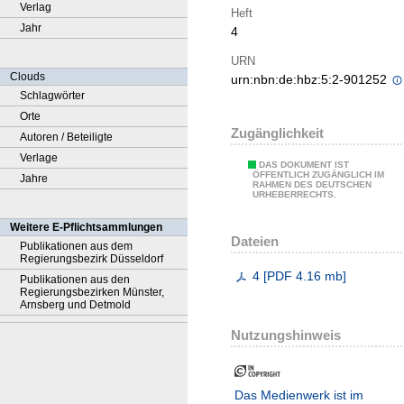
Verlag
Heft
Jahr
4
URN
Clouds
urn:nbn:de:hbz:5:2-901252
Schlagwörter
Orte
Zugänglichkeit
Autoren / Beteiligte
Verlage
DAS DOKUMENT IST
ÖFFENTLICH ZUGÄNGLICH IM
Jahre
RAHMEN DES DEUTSCHEN
URHEBERRECHTS.
Weitere E-Pflichtsammlungen
Dateien
Publikationen aus dem
Regierungsbezirk Düsseldorf
4
[
PDF
4.16 mb
]
Publikationen aus den
Regierungsbezirken Münster,
Arnsberg und Detmold
Nutzungshinweis
Das Medienwerk ist im