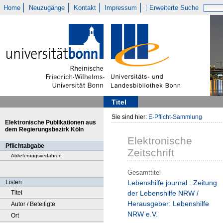
Home
Neuzugänge
Kontakt
Impressum
Erweiterte Suche
Titel
Sie sind hier:
E-Pflicht-Sammlung
Elektronische Publikationen aus
dem Regierungsbezirk Köln
Elektronische
Pflichtabgabe
Zeitschrift
Ablieferungsverfahren
Gesamttitel
Listen
Lebenshilfe journal : Zeitung
Titel
der Lebenshilfe NRW /
Herausgeber: Lebenshilfe
Autor / Beteiligte
NRW e.V.
Ort