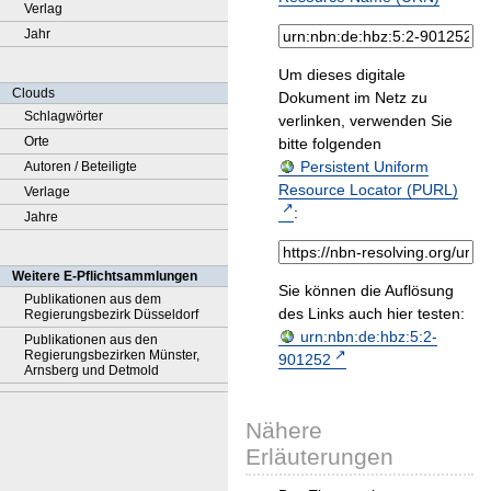
Verlag
Jahr
Um dieses digitale
Clouds
Dokument im Netz zu
Schlagwörter
verlinken, verwenden Sie
Orte
bitte folgenden
Persistent Uniform
Autoren / Beteiligte
Resource Locator (PURL)
Verlage
:
Jahre
Weitere E-Pflichtsammlungen
Sie können die Auflösung
Publikationen aus dem
des Links auch hier testen:
Regierungsbezirk Düsseldorf
urn:nbn:de:hbz:5:2-
Publikationen aus den
Regierungsbezirken Münster,
901252
Arnsberg und Detmold
Nähere
Erläuterungen