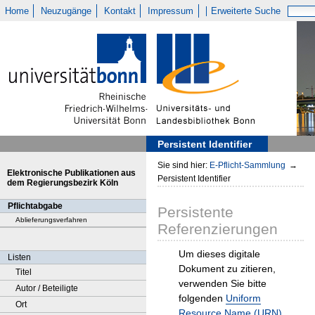
Home
Neuzugänge
Kontakt
Impressum
Erweiterte Suche
Persistent Identifier
Sie sind hier:
E-Pflicht-Sammlung
→
Elektronische Publikationen aus
Persistent Identifier
dem Regierungsbezirk Köln
Pflichtabgabe
Persistente
Ablieferungsverfahren
Referenzierungen
Um dieses digitale
Listen
Dokument zu zitieren,
Titel
verwenden Sie bitte
Autor / Beteiligte
folgenden
Uniform
Ort
Resource Name (URN)