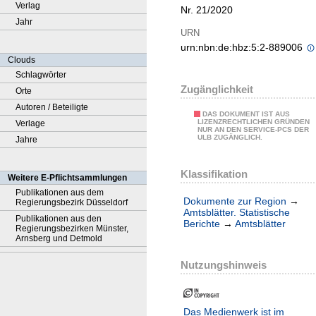
Verlag
Nr. 21/2020
Jahr
URN
urn:nbn:de:hbz:5:2-889006
Clouds
Schlagwörter
Zugänglichkeit
Orte
Autoren / Beteiligte
DAS DOKUMENT IST AUS
LIZENZRECHTLICHEN GRÜNDEN
Verlage
NUR AN DEN SERVICE-PCS DER
ULB ZUGÄNGLICH.
Jahre
Klassifikation
Weitere E-Pflichtsammlungen
Publikationen aus dem
Dokumente zur Region
→
Regierungsbezirk Düsseldorf
Amtsblätter. Statistische
Publikationen aus den
Berichte
→
Amtsblätter
Regierungsbezirken Münster,
Arnsberg und Detmold
Nutzungshinweis
Das Medienwerk ist im