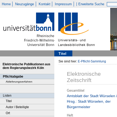
Home
Neuzugänge
Kontakt
Impressum
Erweiterte Suche
Titel
Sie sind hier:
E-Pflicht-Sammlung
Elektronische Publikationen aus
dem Regierungsbezirk Köln
Elektronische
Pflichtabgabe
Zeitschrift
Ablieferungsverfahren
Gesamttitel
Listen
Amtsblatt der Stadt Würselen 
Titel
Hrsg.: Stadt Würselen, der
Bürgermeister
Autor / Beteiligte
Ort
Heft