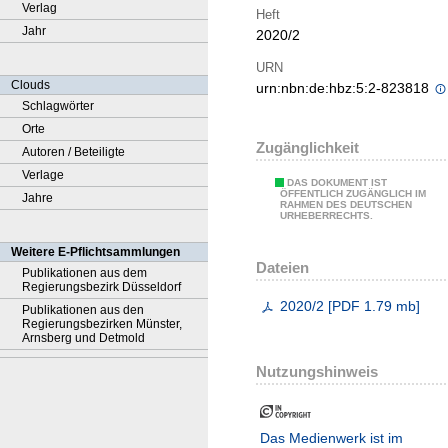
Verlag
Heft
Jahr
2020/2
URN
Clouds
urn:nbn:de:hbz:5:2-823818
Schlagwörter
Orte
Zugänglichkeit
Autoren / Beteiligte
Verlage
DAS DOKUMENT IST
ÖFFENTLICH ZUGÄNGLICH IM
Jahre
RAHMEN DES DEUTSCHEN
URHEBERRECHTS.
Weitere E-Pflichtsammlungen
Dateien
Publikationen aus dem
Regierungsbezirk Düsseldorf
2020/2
[
PDF
1.79 mb
]
Publikationen aus den
Regierungsbezirken Münster,
Arnsberg und Detmold
Nutzungshinweis
Das Medienwerk ist im