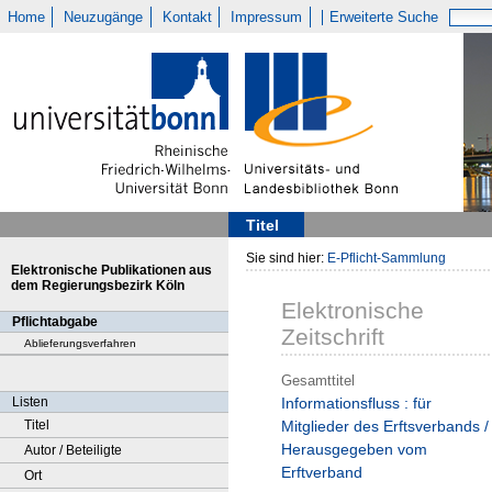
Home
Neuzugänge
Kontakt
Impressum
Erweiterte Suche
Titel
Sie sind hier:
E-Pflicht-Sammlung
Elektronische Publikationen aus
dem Regierungsbezirk Köln
Elektronische
Pflichtabgabe
Zeitschrift
Ablieferungsverfahren
Gesamttitel
Listen
Informationsfluss : für
Titel
Mitglieder des Erftsverbands /
Herausgegeben vom
Autor / Beteiligte
Erftverband
Ort