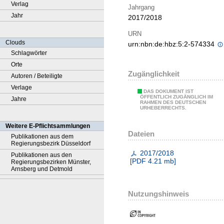
Verlag
Jahrgang
Jahr
2017/2018
URN
Clouds
urn:nbn:de:hbz:5:2-574334
Schlagwörter
Orte
Zugänglichkeit
Autoren / Beteiligte
Verlage
DAS DOKUMENT IST
ÖFFENTLICH ZUGÄNGLICH IM
Jahre
RAHMEN DES DEUTSCHEN
URHEBERRECHTS.
Weitere E-Pflichtsammlungen
Dateien
Publikationen aus dem
Regierungsbezirk Düsseldorf
2017/2018
Publikationen aus den
[
PDF
4.21 mb
]
Regierungsbezirken Münster,
Arnsberg und Detmold
Nutzungshinweis