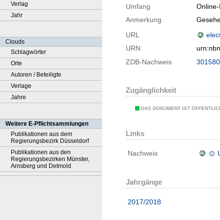
Verlag
Umfang
Online
Jahr
Anmerkung
Gesehe
URL
elec
Clouds
URN
urn:nb
Schlagwörter
ZDB-Nachweis
301580
Orte
Autoren / Beteiligte
Verlage
Zugänglichkeit
Jahre
DAS DOKUMENT IST ÖFFENTLI
Weitere E-Pflichtsammlungen
Links
Publikationen aus dem
Regierungsbezirk Düsseldorf
Publikationen aus den
Nachweis
Regierungsbezirken Münster,
Arnsberg und Detmold
Jahrgänge
2017/2018