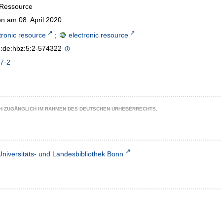
-Ressource
n am 08. April 2020
tronic resource
;
electronic resource
n:de:hbz:5:2-574322
7-2
CH ZUGÄNGLICH IM RAHMEN DES DEUTSCHEN URHEBERRECHTS.
Universitäts- und Landesbibliothek Bonn