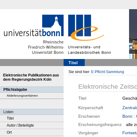
Titel
Sie sind hier:
E-Pflicht-Sammlung
Elektronische Publikationen aus
dem Regierungsbezirk Köln
Elektronische Zeitsc
Pflichtabgabe
Ablieferungsverfahren
Titel
Geschäf
Körperschaft
Zentral
Listen
Erschienen
Bonn
:
Titel
Erscheinungsfrequenz
alle 
Autor / Beteiligte
Ort
Vorgänger
Fortset