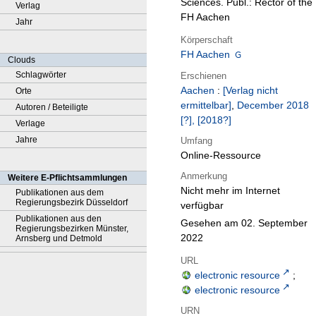
Sciences. Publ.: Rector of the
Verlag
FH Aachen
Jahr
Körperschaft
FH Aachen
Clouds
Schlagwörter
Erschienen
Aachen
:
[Verlag nicht
Orte
ermittelbar]
,
December 2018
Autoren / Beteiligte
[?], [2018?]
Verlage
Jahre
Umfang
Online-Ressource
Anmerkung
Weitere E-Pflichtsammlungen
Nicht mehr im Internet
Publikationen aus dem
Regierungsbezirk Düsseldorf
verfügbar
Publikationen aus den
Gesehen am 02. September
Regierungsbezirken Münster,
2022
Arnsberg und Detmold
URL
electronic resource
;
electronic resource
URN