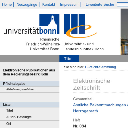
Home
Neuzugänge
Kontakt
Impressum
Erweiterte Suche
Titel
Sie sind hier:
E-Pflicht-Sammlung
Elektronische Publikationen aus
dem Regierungsbezirk Köln
Elektronische
Pflichtabgabe
Zeitschrift
Ablieferungsverfahren
Gesamttitel
Listen
Amtliche Bekanntmachungen 
Titel
Herzogenrath
Autor / Beteiligte
Heft
Ort
Nr. 084