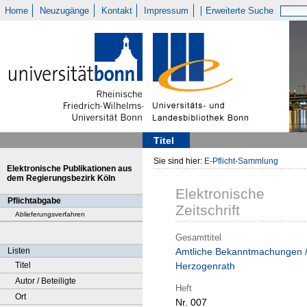
Home
Neuzugänge
Kontakt
Impressum
Erweiterte Suche
Titel
Sie sind hier:
E-Pflicht-Sammlung
Elektronische Publikationen aus
dem Regierungsbezirk Köln
Elektronische
Pflichtabgabe
Zeitschrift
Ablieferungsverfahren
Gesamttitel
Listen
Amtliche Bekanntmachungen 
Titel
Herzogenrath
Autor / Beteiligte
Heft
Ort
Nr. 007