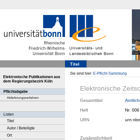
Titel
Sie sind hier:
E-Pflicht-Sammlung
Elektronische Publikationen aus
dem Regierungsbezirk Köln
Elektronische Zeitsc
Pflichtabgabe
Ablieferungsverfahren
Gesamttitel
Amtlic
Heft
Nr. 006
Listen
URN
urn:nb
Titel
Autor / Beteiligte
Ort
Zugänglichkeit