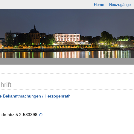
Home
Neuzugänge
hrift
he Bekanntmachungen / Herzogenrath
n:de:hbz:5:2-533398