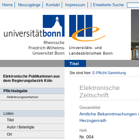
Home
Neuzugänge
Kontakt
Impressum
Erweiterte Suche
Titel
Sie sind hier:
E-Pflicht-Sammlung
Elektronische Publikationen aus
dem Regierungsbezirk Köln
Elektronische
Pflichtabgabe
Zeitschrift
Ablieferungsverfahren
Gesamttitel
Listen
Amtliche Bekanntmachungen 
Titel
Herzogenrath
Autor / Beteiligte
Heft
Ort
Nr. 004