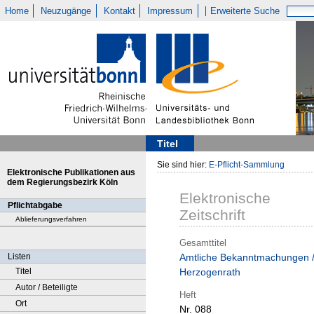
Home
Neuzugänge
Kontakt
Impressum
Erweiterte Suche
Titel
Sie sind hier:
E-Pflicht-Sammlung
Elektronische Publikationen aus
dem Regierungsbezirk Köln
Elektronische
Pflichtabgabe
Zeitschrift
Ablieferungsverfahren
Gesamttitel
Listen
Amtliche Bekanntmachungen 
Titel
Herzogenrath
Autor / Beteiligte
Heft
Ort
Nr. 088