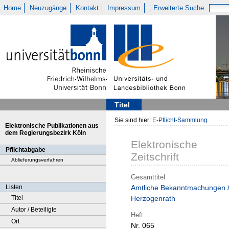
Home
Neuzugänge
Kontakt
Impressum
Erweiterte Suche
Titel
Sie sind hier:
E-Pflicht-Sammlung
Elektronische Publikationen aus
dem Regierungsbezirk Köln
Elektronische
Pflichtabgabe
Zeitschrift
Ablieferungsverfahren
Gesamttitel
Listen
Amtliche Bekanntmachungen 
Titel
Herzogenrath
Autor / Beteiligte
Heft
Ort
Nr. 065