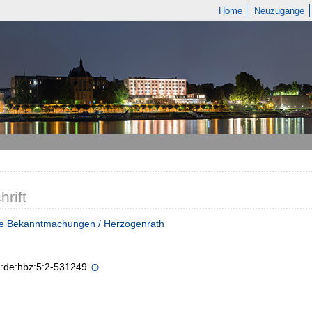
Home
Neuzugänge
hrift
he Bekanntmachungen / Herzogenrath
n:de:hbz:5:2-531249