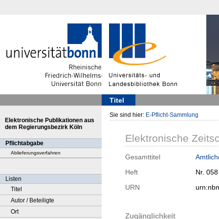
Titel
Sie sind hier:
E-Pflicht-Sammlung
Elektronische Publikationen aus
dem Regierungsbezirk Köln
Elektronische Zeitsc
Pflichtabgabe
Ablieferungsverfahren
Gesamttitel
Amtlic
Heft
Nr. 058
Listen
URN
urn:nb
Titel
Autor / Beteiligte
Ort
Zugänglichkeit