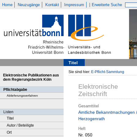
Home
Neuzugänge
Kontakt
Impressum
Erweiterte Suche
Titel
Sie sind hier:
E-Pflicht-Sammlung
Elektronische Publikationen aus
dem Regierungsbezirk Köln
Elektronische
Pflichtabgabe
Zeitschrift
Ablieferungsverfahren
Gesamttitel
Listen
Amtliche Bekanntmachungen 
Titel
Herzogenrath
Autor / Beteiligte
Heft
Ort
Nr. 050