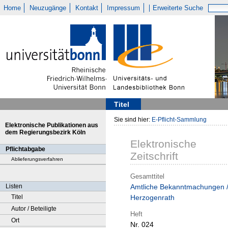
Home
Neuzugänge
Kontakt
Impressum
Erweiterte Suche
Titel
Sie sind hier:
E-Pflicht-Sammlung
Elektronische Publikationen aus
dem Regierungsbezirk Köln
Elektronische
Pflichtabgabe
Zeitschrift
Ablieferungsverfahren
Gesamttitel
Listen
Amtliche Bekanntmachungen 
Titel
Herzogenrath
Autor / Beteiligte
Heft
Ort
Nr. 024