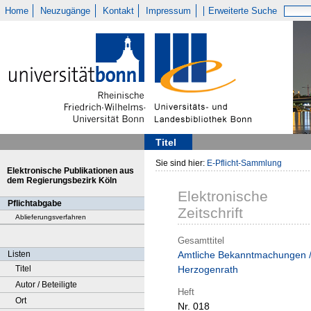
Home
Neuzugänge
Kontakt
Impressum
Erweiterte Suche
Titel
Sie sind hier:
E-Pflicht-Sammlung
Elektronische Publikationen aus
dem Regierungsbezirk Köln
Elektronische
Pflichtabgabe
Zeitschrift
Ablieferungsverfahren
Gesamttitel
Listen
Amtliche Bekanntmachungen 
Titel
Herzogenrath
Autor / Beteiligte
Heft
Ort
Nr. 018