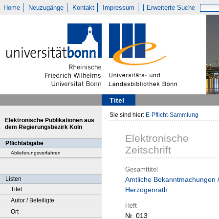
Home
Neuzugänge
Kontakt
Impressum
Erweiterte Suche
Titel
Sie sind hier:
E-Pflicht-Sammlung
Elektronische Publikationen aus
dem Regierungsbezirk Köln
Elektronische
Pflichtabgabe
Zeitschrift
Ablieferungsverfahren
Gesamttitel
Listen
Amtliche Bekanntmachungen 
Titel
Herzogenrath
Autor / Beteiligte
Heft
Ort
Nr. 013