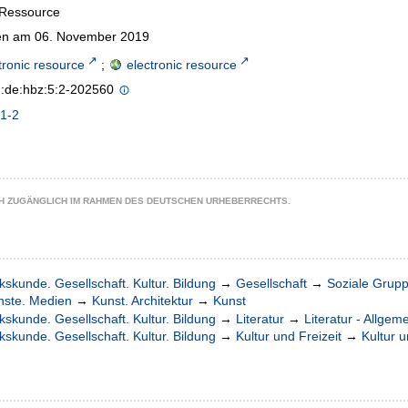
-Ressource
n am 06. November 2019
tronic resource
;
electronic resource
n:de:hbz:5:2-202560
1-2
CH ZUGÄNGLICH IM RAHMEN DES DEUTSCHEN URHEBERRECHTS.
kskunde. Gesellschaft. Kultur. Bildung
→
Gesellschaft
→
Soziale Grup
nste. Medien
→
Kunst. Architektur
→
Kunst
kskunde. Gesellschaft. Kultur. Bildung
→
Literatur
→
Literatur - Allgem
kskunde. Gesellschaft. Kultur. Bildung
→
Kultur und Freizeit
→
Kultur u