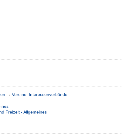
pen
→
Vereine. Interessenverbände
eines
nd Freizeit - Allgemeines