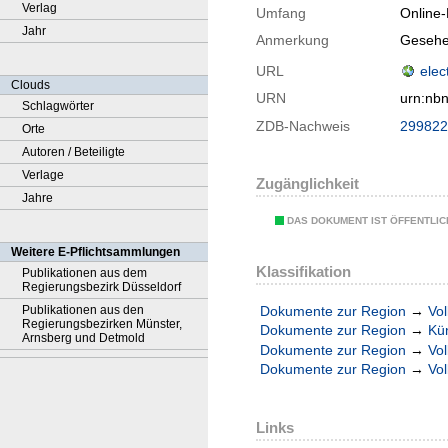
Verlag
Umfang
Online
Jahr
Anmerkung
Gesehe
URL
elec
Clouds
URN
urn:nb
Schlagwörter
ZDB-Nachweis
299822
Orte
Autoren / Beteiligte
Verlage
Zugänglichkeit
Jahre
DAS DOKUMENT IST ÖFFENTLI
Weitere E-Pflichtsammlungen
Klassifikation
Publikationen aus dem
Regierungsbezirk Düsseldorf
Dokumente zur Region
→
Vol
Publikationen aus den
Regierungsbezirken Münster,
Dokumente zur Region
→
Kü
Arnsberg und Detmold
Dokumente zur Region
→
Vol
Dokumente zur Region
→
Vol
Links