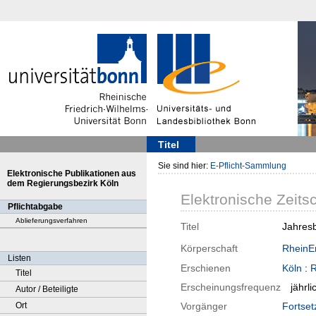
Titel
Sie sind hier:
E-Pflicht-Sammlung
Elektronische Publikationen aus
dem Regierungsbezirk Köln
Elektronische Zeitsc
Pflichtabgabe
Ablieferungsverfahren
Titel
Jahresb
Körperschaft
RheinEn
Listen
Erschienen
Köln
:
R
Titel
Erscheinungsfrequenz
jährli
Autor / Beteiligte
Ort
Vorgänger
Fortset