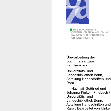
d
u
n
d
J
o
N
DAS DOKUMENT IST
ÖFFENTLICH ZUGÄNGLICH IM
h
RAHMEN DES DEUTSCHEN
a
URHEBERRECHTS.
a
c
n
h
n
l
a
Überarbeitung der
a
Stammtafeln zum
K
ß
Familienkreis
i
G
Universitäts- und
n
Landesbibliothek Bonn,
o
Abteilung Handschriften und
k
t
Rara
e
t
In: Nachlaß Gottfried und
l
Johanna Kinkel : Findbuch /
f
Universitäts- und
r
Landesbibliothek Bonn,
Abteilung Handschriften und
i
Rara ; Bearbeitet von Ulrike
e