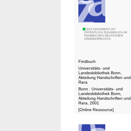
u
n
d
B
u
N
DAS DOKUMENT IST
ÖFFENTLICH ZUGÄNGLICH IM
c
RAHMEN DES DEUTSCHEN
a
URHEBERRECHTS.
h
c
"
h
l
Findbuch
a
Universitäts- und
ß
Landesbibliothek Bonn,
G
Abteilung Handschriften und
Rara
o
Bonn : Universitäts- und
t
Landesbibliothek Bonn,
t
Abteilung Handschriften und
Rara, 2001
f
[Online Ressource]
r
i
e