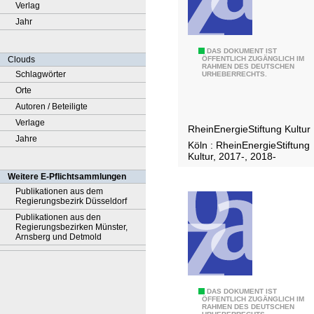
Verlag
Jahr
J
DAS DOKUMENT IST
Clouds
ÖFFENTLICH ZUGÄNGLICH IM
RAHMEN DES DEUTSCHEN
a
Schlagwörter
URHEBERRECHTS.
h
Orte
r
Autoren / Beteiligte
e
Verlage
RheinEnergieStiftung Kultur
s
Jahre
Köln : RheinEnergieStiftung
b
Kultur, 2017-, 2018-
e
Weitere E-Pflichtsammlungen
r
Publikationen aus dem
i
Regierungsbezirk Düsseldorf
c
Publikationen aus den
Regierungsbezirken Münster,
h
Arnsberg und Detmold
t
.
.
"
DAS DOKUMENT IST
.
ÖFFENTLICH ZUGÄNGLICH IM
RAHMEN DES DEUTSCHEN
L