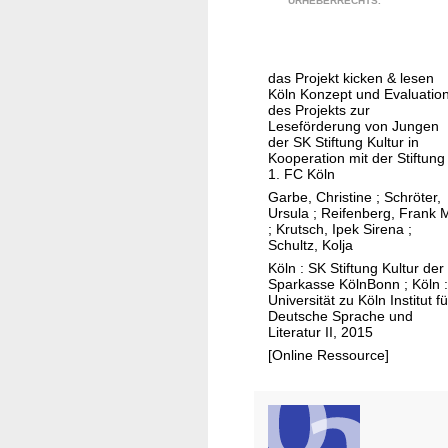
URHEBERRECHTS.
e
s
e
das Projekt kicken & lesen
f
Köln Konzept und Evaluatio
ö
des Projekts zur
Leseförderung von Jungen
r
der SK Stiftung Kultur in
d
Kooperation mit der Stiftung
1. FC Köln
e
Garbe, Christine
;
Schröter,
r
Ursula
;
Reifenberg, Frank 
u
;
Krutsch, Ipek Sirena
;
Schultz, Kolja
n
Köln : SK Stiftung Kultur der
g
Sparkasse KölnBonn ; Köln :
m
Universität zu Köln Institut fü
i
Deutsche Sprache und
Literatur II, 2015
t
[Online Ressource]
B
a
l
l