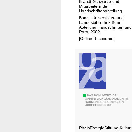
Brandt-Schwarze und
d
Mitarbeitern der
Handschriftenabteilung
u
Bonn : Universitäts- und
n
Landesbibliothek Bonn,
d
Abteilung Handschriften und
Rara, 2002
J
[Online Ressource]
o
h
a
n
n
a
K
i
n
T
DAS DOKUMENT IST
ÖFFENTLICH ZUGÄNGLICH IM
k
RAHMEN DES DEUTSCHEN
ä
URHEBERRECHTS.
e
t
l
i
g
RheinEnergieStiftung Kultur
k