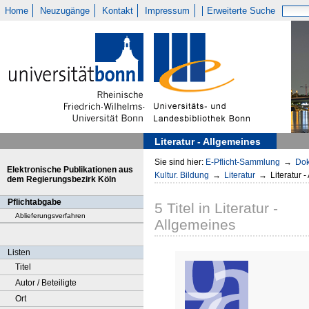
Home
Neuzugänge
Kontakt
Impressum
Erweiterte Suche
Literatur - Allgemeines
Sie sind hier:
E-Pflicht-Sammlung
→
Dok
Elektronische Publikationen aus
Kultur. Bildung
→
Literatur
→
Literatur 
dem Regierungsbezirk Köln
Pflichtabgabe
5
Titel
in
Literatur -
Ablieferungsverfahren
Allgemeines
Listen
Titel
Autor / Beteiligte
Ort