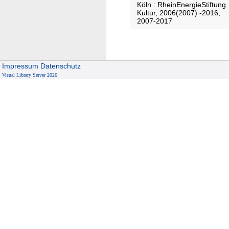
Köln : RheinEnergieStiftung
e
Kultur, 2006(2007) -2016,
i
2007-2017
t
s
b
Impressum
Datenschutz
e
Visual Library Server 2026
r
i
c
h
t
/
R
h
e
i
n
E
n