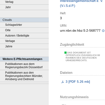
Interessengemeinschaft e. V.
Verlag
(V.i.S.d.P.)
Jahr
Heft
3
Clouds
Schlagwörter
URN
Orte
urn:nbn:de:hbz:5:2-568777
Autoren / Beteiligte
Verlage
Zugänglichkeit
Jahre
DAS DOKUMENT IST
ÖFFENTLICH ZUGÄNGLICH IM
RAHMEN DES DEUTSCHEN
Weitere E-Pflichtsammlungen
URHEBERRECHTS.
Publikationen aus dem
Regierungsbezirk Düsseldorf
Dateien
Publikationen aus den
Regierungsbezirken Münster,
Arnsberg und Detmold
3
[
PDF
5.26 mb
]
Nutzungshinweis