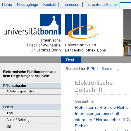
Home
Neuzugänge
Kontakt
Impressum
Erweiterte Suche
Titel
Sie sind hier:
E-Pflicht-Sammlung
Elektronische Publikationen aus
dem Regierungsbezirk Köln
Elektronische
Pflichtabgabe
Zeitschrift
Ablieferungsverfahren
Gesamttitel
Listen
Riehl intern : RIG : die Riehler
Titel
Interessengemeinschaft
informiert / Herausgeber: RIG
Autor / Beteiligte
Riehler
Ort