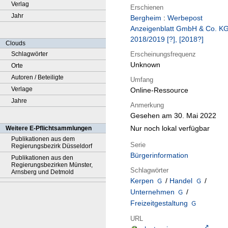
Verlag
Erschienen
Jahr
Bergheim
:
Werbepost
Anzeigenblatt GmbH & Co. K
2018/2019 [?], [2018?]
Clouds
Erscheinungsfrequenz
Schlagwörter
Unknown
Orte
Autoren / Beteiligte
Umfang
Verlage
Online-Ressource
Jahre
Anmerkung
Gesehen am 30. Mai 2022
Nur noch lokal verfügbar
Weitere E-Pflichtsammlungen
Publikationen aus dem
Serie
Regierungsbezirk Düsseldorf
Bürgerinformation
Publikationen aus den
Regierungsbezirken Münster,
Schlagwörter
Arnsberg und Detmold
Kerpen
/
Handel
/
Unternehmen
/
Freizeitgestaltung
URL