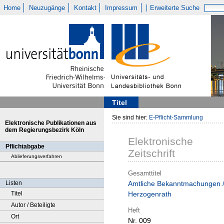
Home
Neuzugänge
Kontakt
Impressum
Erweiterte Suche
Titel
Sie sind hier:
E-Pflicht-Sammlung
Elektronische Publikationen aus
dem Regierungsbezirk Köln
Elektronische
Pflichtabgabe
Zeitschrift
Ablieferungsverfahren
Gesamttitel
Listen
Amtliche Bekanntmachungen 
Titel
Herzogenrath
Autor / Beteiligte
Heft
Ort
Nr. 009