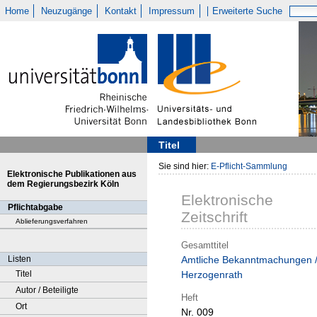
Home
Neuzugänge
Kontakt
Impressum
Erweiterte Suche
Titel
Sie sind hier:
E-Pflicht-Sammlung
Elektronische Publikationen aus
dem Regierungsbezirk Köln
Elektronische
Pflichtabgabe
Zeitschrift
Ablieferungsverfahren
Gesamttitel
Listen
Amtliche Bekanntmachungen 
Titel
Herzogenrath
Autor / Beteiligte
Heft
Ort
Nr. 009