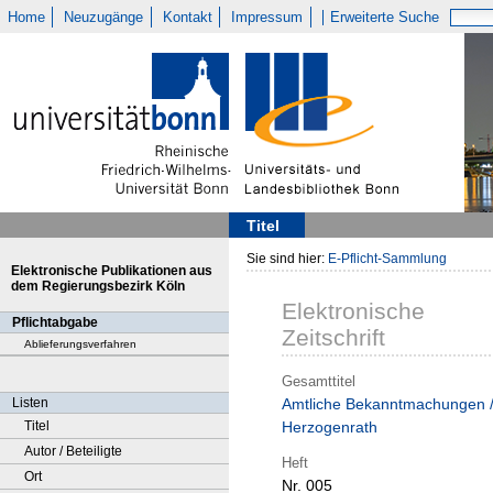
Home
Neuzugänge
Kontakt
Impressum
Erweiterte Suche
Titel
Sie sind hier:
E-Pflicht-Sammlung
Elektronische Publikationen aus
dem Regierungsbezirk Köln
Elektronische
Pflichtabgabe
Zeitschrift
Ablieferungsverfahren
Gesamttitel
Listen
Amtliche Bekanntmachungen 
Titel
Herzogenrath
Autor / Beteiligte
Heft
Ort
Nr. 005