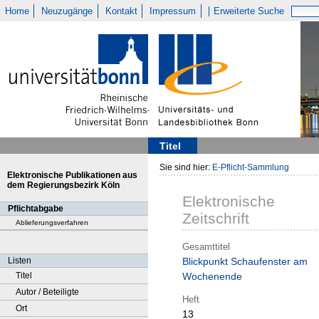
Home
Neuzugänge
Kontakt
Impressum
Erweiterte Suche
Titel
Sie sind hier:
E-Pflicht-Sammlung
Elektronische Publikationen aus
dem Regierungsbezirk Köln
Elektronische
Pflichtabgabe
Zeitschrift
Ablieferungsverfahren
Gesamttitel
Listen
Blickpunkt Schaufenster am
Titel
Wochenende
Autor / Beteiligte
Heft
Ort
13