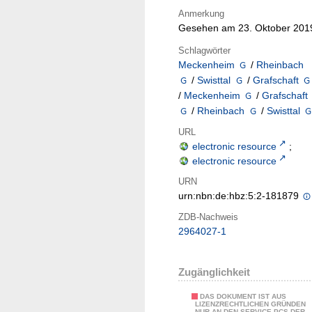
Anmerkung
Gesehen am 23. Oktober 201
Schlagwörter
Meckenheim
/
Rheinbach
/
Swisttal
/
Grafschaft
/
Meckenheim
/
Grafschaft
/
Rheinbach
/
Swisttal
URL
electronic resource
;
electronic resource
URN
urn:nbn:de:hbz:5:2-181879
ZDB-Nachweis
2964027-1
Zugänglichkeit
DAS DOKUMENT IST AUS
LIZENZRECHTLICHEN GRÜNDEN
NUR AN DEN SERVICE-PCS DER