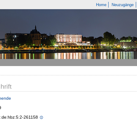
Home
Neuzugänge
hrift
nende
9
n:de:hbz:5:2-261158