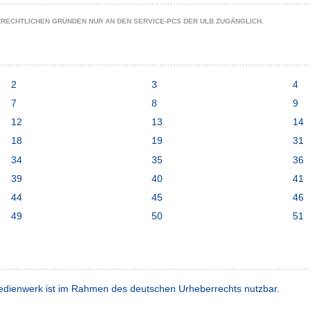
ZRECHTLICHEN GRÜNDEN NUR AN DEN SERVICE-PCS DER ULB ZUGÄNGLICH.
2
3
4
7
8
9
12
13
14
18
19
31
34
35
36
39
40
41
44
45
46
49
50
51
dienwerk ist im Rahmen des deutschen Urheberrechts nutzbar.