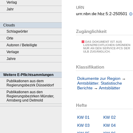
Verlag
URN
Jahr
urn:nbn:de:hbz:5:2-250501
Clouds
Zugänglichkeit
Schlagwörter
Orte
DAS DOKUMENT IST AUS
Autoren / Beteiligte
LIZENZRECHTLICHEN GRÜNDEN
NUR AN DEN SERVICE-PCS DER
Verlage
ULB ZUGÄNGLICH.
Jahre
Klassifikation
Weitere E-Pflichtsammlungen
Dokumente zur Region
→
Publikationen aus dem
Amtsblätter. Statistische
Regierungsbezirk Düsseldorf
Berichte
→
Amtsblätter
Publikationen aus den
Regierungsbezirken Münster,
Arnsberg und Detmold
Hefte
KW 01
KW 02
KW 03
KW 04