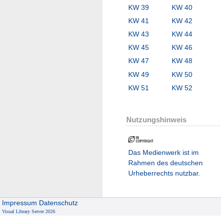
KW 39
KW 40
KW 41
KW 42
KW 43
KW 44
KW 45
KW 46
KW 47
KW 48
KW 49
KW 50
KW 51
KW 52
Nutzungshinweis
Das Medienwerk ist im
Rahmen des deutschen
Urheberrechts nutzbar.
Impressum
Datenschutz
Visual Library Server 2026