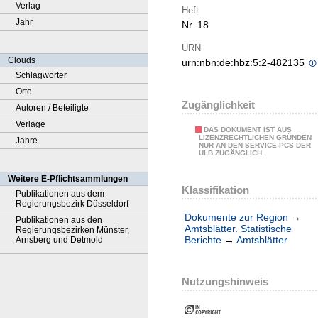
Verlag
Heft
Jahr
Nr. 18
URN
Clouds
urn:nbn:de:hbz:5:2-482135
Schlagwörter
Orte
Zugänglichkeit
Autoren / Beteiligte
Verlage
DAS DOKUMENT IST AUS
LIZENZRECHTLICHEN GRÜNDEN
Jahre
NUR AN DEN SERVICE-PCS DER
ULB ZUGÄNGLICH.
Weitere E-Pflichtsammlungen
Klassifikation
Publikationen aus dem
Regierungsbezirk Düsseldorf
Dokumente zur Region
→
Publikationen aus den
Amtsblätter. Statistische
Regierungsbezirken Münster,
Berichte
→
Amtsblätter
Arnsberg und Detmold
Nutzungshinweis