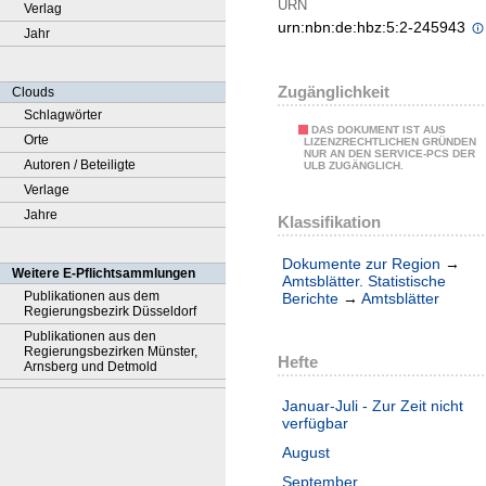
URN
Verlag
urn:nbn:de:hbz:5:2-245943
Jahr
Zugänglichkeit
Clouds
Schlagwörter
DAS DOKUMENT IST AUS
Orte
LIZENZRECHTLICHEN GRÜNDEN
NUR AN DEN SERVICE-PCS DER
Autoren / Beteiligte
ULB ZUGÄNGLICH.
Verlage
Jahre
Klassifikation
Dokumente zur Region
→
Weitere E-Pflichtsammlungen
Amtsblätter. Statistische
Publikationen aus dem
Berichte
→
Amtsblätter
Regierungsbezirk Düsseldorf
Publikationen aus den
Regierungsbezirken Münster,
Hefte
Arnsberg und Detmold
Januar-Juli - Zur Zeit nicht
verfügbar
August
September