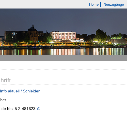
Home
Neuzugänge
hrift
Info aktuell / Schleiden
ber
n:de:hbz:5:2-481623