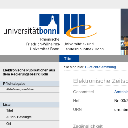
Titel
Sie sind hier:
E-Pflicht-Sammlung
Elektronische Publikationen aus
dem Regierungsbezirk Köln
Elektronische Zeitsc
Pflichtabgabe
Ablieferungsverfahren
Gesamttitel
Amtsbla
Heft
Nr. 03/
Listen
URN
urn:nb
Titel
Autor / Beteiligte
Ort
Zugänglichkeit