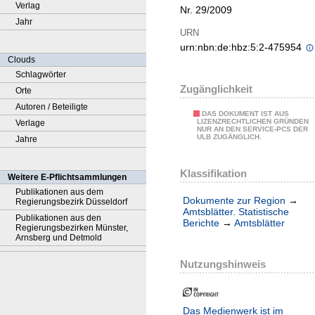
Verlag
Nr. 29/2009
Jahr
URN
urn:nbn:de:hbz:5:2-475954
Clouds
Schlagwörter
Zugänglichkeit
Orte
Autoren / Beteiligte
DAS DOKUMENT IST AUS
LIZENZRECHTLICHEN GRÜNDEN
Verlage
NUR AN DEN SERVICE-PCS DER
ULB ZUGÄNGLICH.
Jahre
Klassifikation
Weitere E-Pflichtsammlungen
Publikationen aus dem
Dokumente zur Region
→
Regierungsbezirk Düsseldorf
Amtsblätter. Statistische
Publikationen aus den
Berichte
→
Amtsblätter
Regierungsbezirken Münster,
Arnsberg und Detmold
Nutzungshinweis
Das Medienwerk ist im