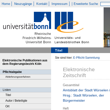
Home
Neuzugänge
Kontakt
Impressum
Erweiterte Suche
Titel
Sie sind hier:
E-Pflicht-Sammlung
Elektronische Publikationen aus
dem Regierungsbezirk Köln
Elektronische
Pflichtabgabe
Zeitschrift
Ablieferungsverfahren
Gesamttitel
Listen
Amtsblatt der Stadt Würselen 
Titel
Hrsg.: Stadt Würselen, der
Bürgermeister
Autor / Beteiligte
Ort
Heft