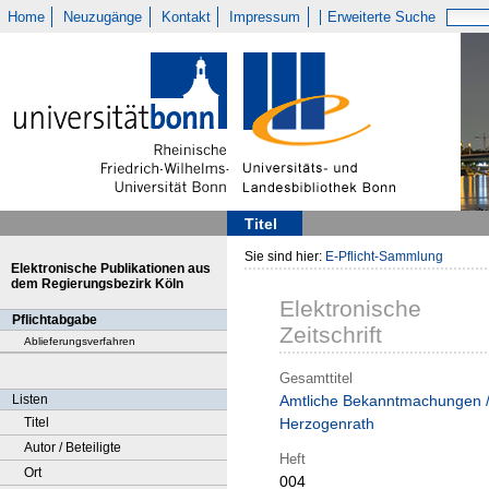
Home
Neuzugänge
Kontakt
Impressum
Erweiterte Suche
Titel
Sie sind hier:
E-Pflicht-Sammlung
Elektronische Publikationen aus
dem Regierungsbezirk Köln
Elektronische
Pflichtabgabe
Zeitschrift
Ablieferungsverfahren
Gesamttitel
Listen
Amtliche Bekanntmachungen 
Titel
Herzogenrath
Autor / Beteiligte
Heft
Ort
004