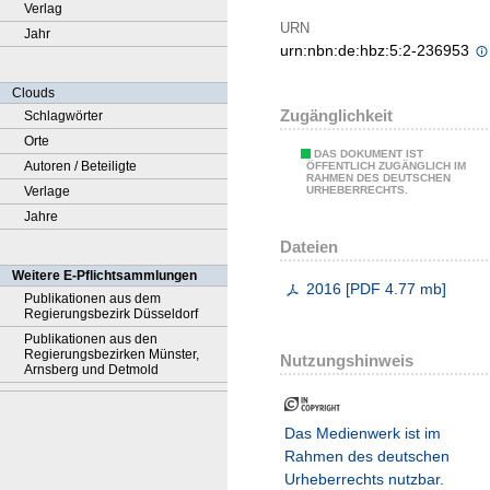
Verlag
URN
Jahr
urn:nbn:de:hbz:5:2-236953
Clouds
Zugänglichkeit
Schlagwörter
Orte
DAS DOKUMENT IST
Autoren / Beteiligte
ÖFFENTLICH ZUGÄNGLICH IM
RAHMEN DES DEUTSCHEN
Verlage
URHEBERRECHTS.
Jahre
Dateien
Weitere E-Pflichtsammlungen
2016
[
PDF
4.77 mb
]
Publikationen aus dem
Regierungsbezirk Düsseldorf
Publikationen aus den
Regierungsbezirken Münster,
Nutzungshinweis
Arnsberg und Detmold
Das Medienwerk ist im
Rahmen des deutschen
Urheberrechts nutzbar.