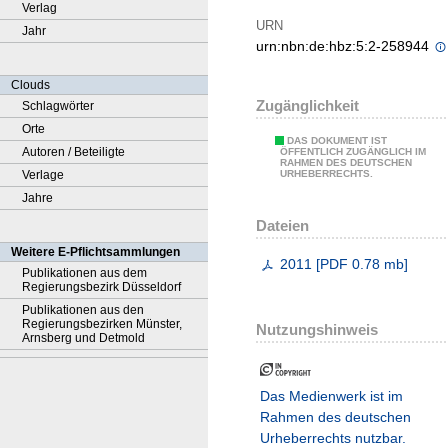
Verlag
URN
Jahr
urn:nbn:de:hbz:5:2-258944
Clouds
Zugänglichkeit
Schlagwörter
Orte
DAS DOKUMENT IST
Autoren / Beteiligte
ÖFFENTLICH ZUGÄNGLICH IM
RAHMEN DES DEUTSCHEN
Verlage
URHEBERRECHTS.
Jahre
Dateien
Weitere E-Pflichtsammlungen
2011
[
PDF
0.78 mb
]
Publikationen aus dem
Regierungsbezirk Düsseldorf
Publikationen aus den
Regierungsbezirken Münster,
Nutzungshinweis
Arnsberg und Detmold
Das Medienwerk ist im
Rahmen des deutschen
Urheberrechts nutzbar.