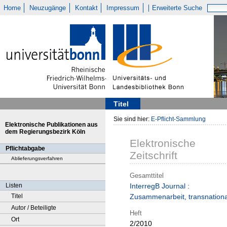
Home
Neuzugänge
Kontakt
Impressum
Erweiterte Suche
Titel
Sie sind hier:
E-Pflicht-Sammlung
Elektronische Publikationen aus
dem Regierungsbezirk Köln
Elektronische
Pflichtabgabe
Zeitschrift
Ablieferungsverfahren
Gesamttitel
Listen
InterregB Journal :
Titel
Zusammenarbeit, transnationa
Autor / Beteiligte
Heft
Ort
2/2010