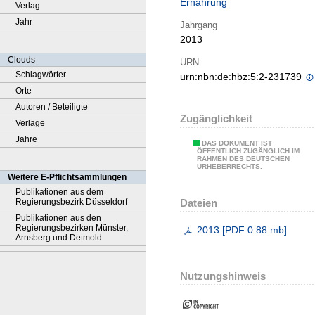
Ernährung
Verlag
Jahr
Jahrgang
2013
Clouds
URN
Schlagwörter
urn:nbn:de:hbz:5:2-231739
Orte
Autoren / Beteiligte
Zugänglichkeit
Verlage
Jahre
DAS DOKUMENT IST
ÖFFENTLICH ZUGÄNGLICH IM
RAHMEN DES DEUTSCHEN
URHEBERRECHTS.
Weitere E-Pflichtsammlungen
Publikationen aus dem
Dateien
Regierungsbezirk Düsseldorf
Publikationen aus den
Regierungsbezirken Münster,
2013
[
PDF
0.88 mb
]
Arnsberg und Detmold
Nutzungshinweis