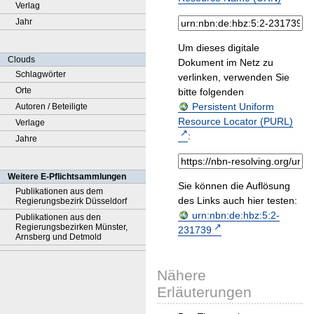
Verlag
Jahr
Um dieses digitale
Clouds
Dokument im Netz zu
Schlagwörter
verlinken, verwenden Sie
Orte
bitte folgenden
Persistent Uniform
Autoren / Beteiligte
Resource Locator (PURL)
Verlage
:
Jahre
Weitere E-Pflichtsammlungen
Sie können die Auflösung
Publikationen aus dem
des Links auch hier testen:
Regierungsbezirk Düsseldorf
urn:nbn:de:hbz:5:2-
Publikationen aus den
Regierungsbezirken Münster,
231739
Arnsberg und Detmold
Nähere
Erläuterungen