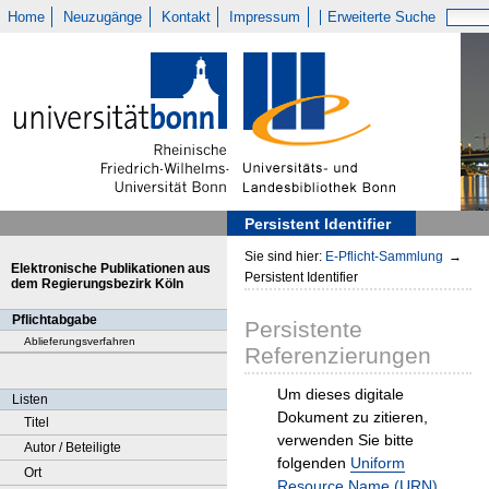
Home
Neuzugänge
Kontakt
Impressum
Erweiterte Suche
Persistent Identifier
Sie sind hier:
E-Pflicht-Sammlung
→
Elektronische Publikationen aus
Persistent Identifier
dem Regierungsbezirk Köln
Pflichtabgabe
Persistente
Ablieferungsverfahren
Referenzierungen
Um dieses digitale
Listen
Dokument zu zitieren,
Titel
verwenden Sie bitte
Autor / Beteiligte
folgenden
Uniform
Ort
Resource Name (URN)