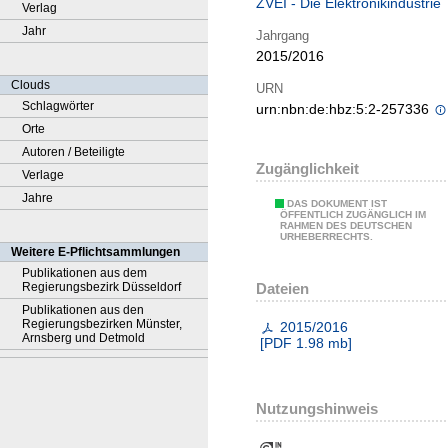
ZVEI - Die Elektronikindustrie
Verlag
Jahr
Jahrgang
2015/2016
Clouds
URN
Schlagwörter
urn:nbn:de:hbz:5:2-257336
Orte
Autoren / Beteiligte
Zugänglichkeit
Verlage
Jahre
DAS DOKUMENT IST
ÖFFENTLICH ZUGÄNGLICH IM
RAHMEN DES DEUTSCHEN
URHEBERRECHTS.
Weitere E-Pflichtsammlungen
Publikationen aus dem
Dateien
Regierungsbezirk Düsseldorf
Publikationen aus den
Regierungsbezirken Münster,
2015/2016
Arnsberg und Detmold
[
PDF
1.98 mb
]
Nutzungshinweis