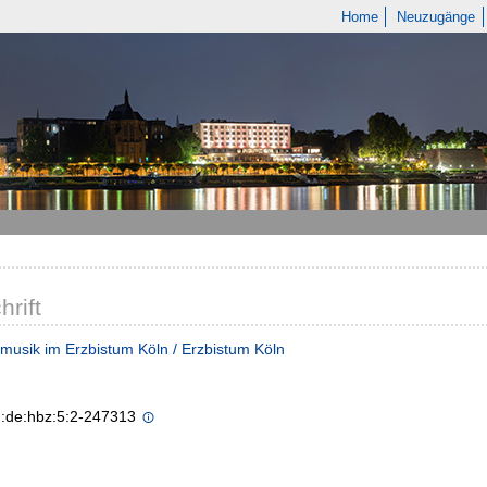
Home
Neuzugänge
hrift
musik im Erzbistum Köln / Erzbistum Köln
n:de:hbz:5:2-247313