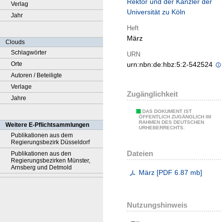
Rektor und der Kanzler der
Verlag
Universität zu Köln
Jahr
Heft
März
Clouds
Schlagwörter
URN
Orte
urn:nbn:de:hbz:5:2-542524
Autoren / Beteiligte
Verlage
Zugänglichkeit
Jahre
DAS DOKUMENT IST
ÖFFENTLICH ZUGÄNGLICH IM
RAHMEN DES DEUTSCHEN
Weitere E-Pflichtsammlungen
URHEBERRECHTS.
Publikationen aus dem
Regierungsbezirk Düsseldorf
Dateien
Publikationen aus den
Regierungsbezirken Münster,
Arnsberg und Detmold
März
[
PDF
6.87 mb
]
Nutzungshinweis