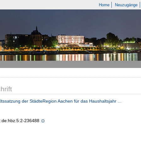
Home
Neuzugänge
hrift
tssatzung der StädteRegion Aachen für das Haushaltsjahr ...
n:de:hbz:5:2-236488