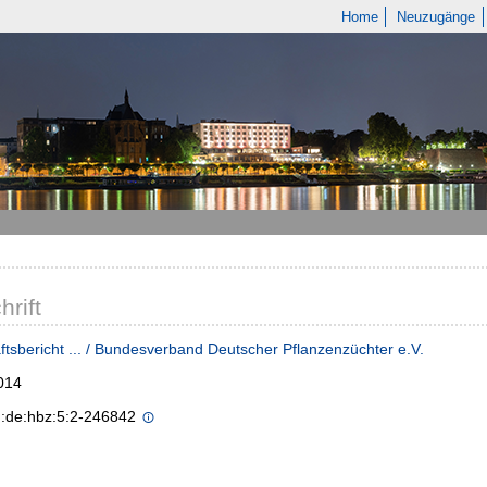
Home
Neuzugänge
hrift
tsbericht ... / Bundesverband Deutscher Pflanzenzüchter e.V.
014
n:de:hbz:5:2-246842