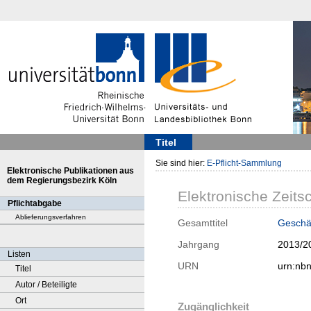
Titel
Sie sind hier:
E-Pflicht-Sammlung
Elektronische Publikationen aus
dem Regierungsbezirk Köln
Elektronische Zeitsc
Pflichtabgabe
Ablieferungsverfahren
Gesamttitel
Geschäf
Jahrgang
2013/2
Listen
URN
urn:nb
Titel
Autor / Beteiligte
Ort
Zugänglichkeit