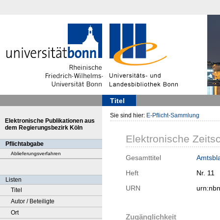
Titel
Sie sind hier:
E-Pflicht-Sammlung
Elektronische Publikationen aus
dem Regierungsbezirk Köln
Elektronische Zeitsc
Pflichtabgabe
Ablieferungsverfahren
Gesamttitel
Amtsbl
Heft
Nr. 11
Listen
URN
urn:nb
Titel
Autor / Beteiligte
Ort
Zugänglichkeit