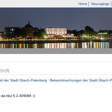
Home
Neuzugänge
hrift
att der Stadt Übach-Palenberg : Bekanntmachungen der Stadt Übach-
n:de:hbz:5:2-409088